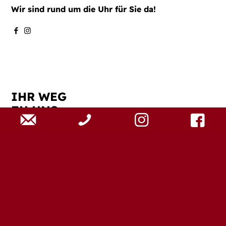
Wir sind rund um die Uhr für Sie da!
IHR WEG
ZU UNS
Das Seniorenzentrum Hospital liegt in ruhiger Lage
in der Nähe des Stadtzentrums von Ansbach.
In unmittelbarer Nähe finden Sie Bushaltestellen
und Einkaufsmöglichkeiten.